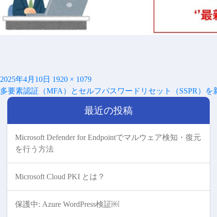
投
フ
2025年4月10日
1920 × 1079
投
稿
ル
多要素認証（MFA）とセルフパスワードリセット（SSPR）
稿
日:
サ
ナ
最近の投稿
イ
ビ
ズ
ゲ
ー
Microsoft Defender for Endpointでマルウェア検知・復元
シ
を行う方法
ョ
ン
Microsoft Cloud PKI とは？
保護中: Azure WordPress検証￼