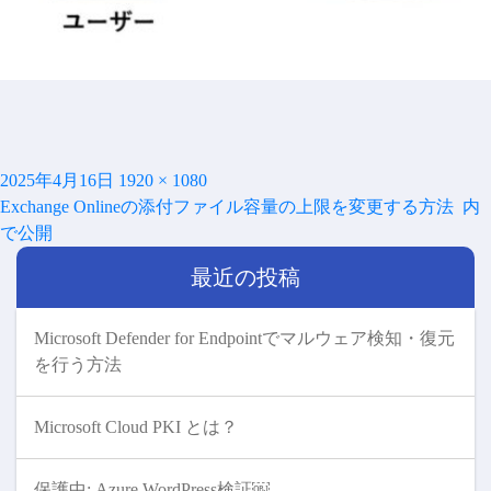
投
フ
2025年4月16日
1920 × 1080
投
稿
ル
Exchange Onlineの添付ファイル容量の上限を変更する方法
内
稿
日:
サ
で公開
ナ
イ
ビ
最近の投稿
ズ
ゲ
ー
シ
Microsoft Defender for Endpointでマルウェア検知・復元
ョ
を行う方法
ン
Microsoft Cloud PKI とは？
保護中: Azure WordPress検証￼