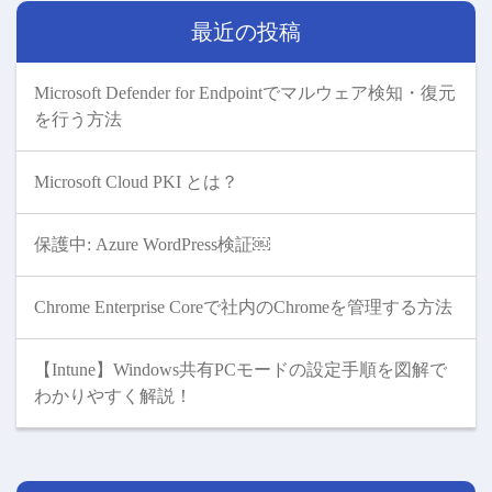
稿
日:
サ
ナ
最近の投稿
イ
ビ
ズ
ゲ
ー
Microsoft Defender for Endpointでマルウェア検知・復元
シ
を行う方法
ョ
ン
Microsoft Cloud PKI とは？
保護中: Azure WordPress検証￼
Chrome Enterprise Coreで社内のChromeを管理する方法
【Intune】Windows共有PCモードの設定手順を図解で
わかりやすく解説！