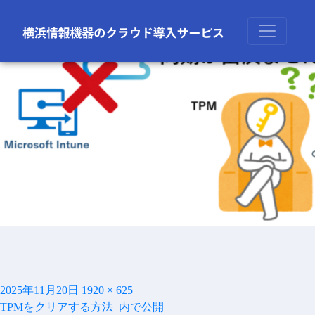
前の画像
次の画像
投
フ
2025年11月20日
1920 × 625
投
稿
ル
TPMをクリアする方法
内で公開