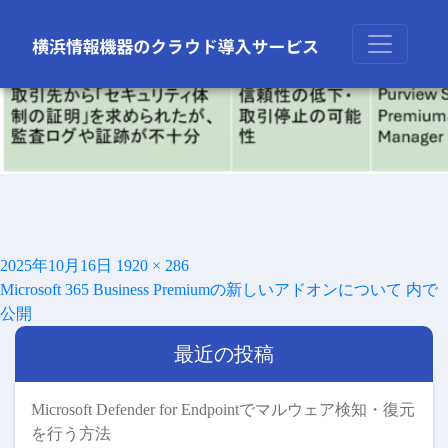
前の画像
次の画像
投
フ
2025年10月16日
1920 × 286
投
稿
ル
Microsoft 365 Business Premiumの新しいアドオンについて
内で
稿
日:
サ
公開
ナ
イ
ビ
最近の投稿
ズ
ゲ
ー
シ
Microsoft Defender for Endpointでマルウェア検知・復元
ョ
を行う方法
ン