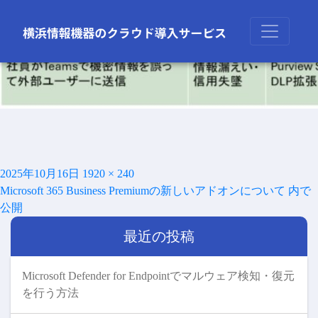
前の画像
次の画像
投
フ
2025年10月16日
1920 × 240
投
稿
ル
Microsoft 365 Business Premiumの新しいアドオンについて
内で
稿
日:
サ
公開
ナ
イ
ビ
最近の投稿
ズ
ゲ
ー
シ
Microsoft Defender for Endpointでマルウェア検知・復元
ョ
を行う方法
ン