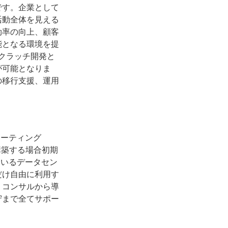
です。企業として
活動全体を見える
効率の向上、顧客
能となる環境を提
でスクラッチ開発と
が可能となりま
の移行支援、運用
ピューティング
達や構築する場合初期
しているデータセン
だけ自由に利用す
。コンサルから導
守まで全てサポー