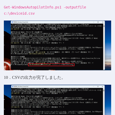
Get-WindowsAutopilotInfo.ps1 -outputfile
c:\deviceid.csv
10．CSVの出力が完了しました。