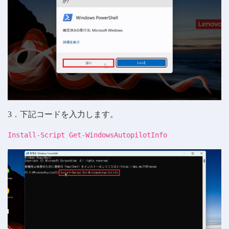
3．下記コードを入力します。
Install-Script Get-WindowsAutopilotInfo