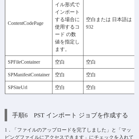
イル形式で
インポート
する場合に
空白または 日本語は
ContentCodePage
使用するコ
932
ード の数
値を指定し
ます。
SPFileContainer
空白
空白
SPManifestContainer
空白
空白
SPSiteUrl
空白
空白
手順6 PST インポート ジョブを作成する
1．「ファイルのアップロードを完了しました」と「マッ
ピングファイルにアクセスできます」にチェックを入れて