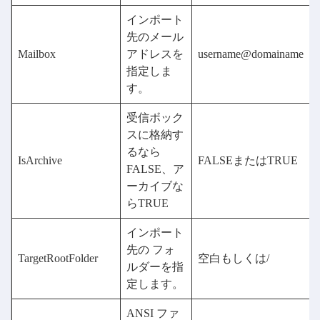
インポート
先のメール
Mailbox
アドレスを
username@domainame
指定しま
す。
受信ボック
スに格納す
るなら
IsArchive
FALSEまたはTRUE
FALSE、ア
ーカイブな
らTRUE
インポート
先の フォ
TargetRootFolder
空白もしくは/
ルダーを指
定します。
ANSI ファ