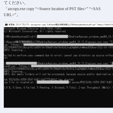
てください。
「azcopy.exe copy “<Source location of PST files>” “<SAS
URL>”」