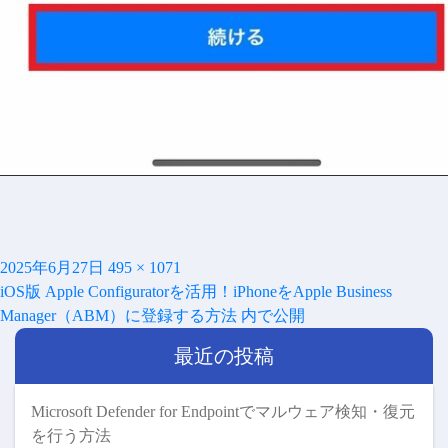
投
フ
2025年6月27日
495 × 1071
投
稿
ル
iOS版 Apple Configuratorを活用！iPhoneをApple Business
稿
日:
サ
Manager（ABM）に登録する方法
内で公開
ナ
イ
ビ
最近の投稿
ズ
ゲ
ー
シ
Microsoft Defender for Endpointでマルウェア検知・復元
ョ
を行う方法
ン