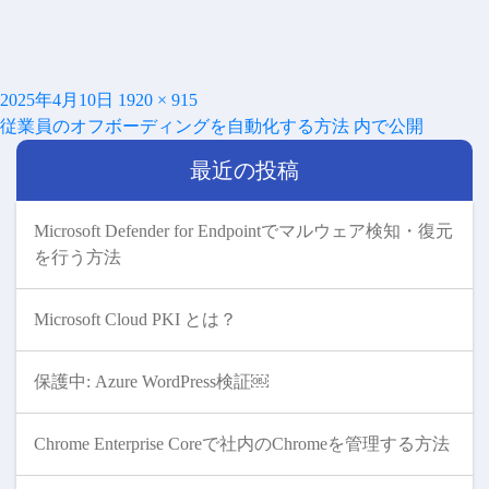
投
フ
2025年4月10日
1920 × 915
投
稿
ル
従業員のオフボーディングを自動化する方法
内で公開
稿
日:
サ
ナ
最近の投稿
イ
ビ
ズ
ゲ
ー
Microsoft Defender for Endpointでマルウェア検知・復元
シ
を行う方法
ョ
ン
Microsoft Cloud PKI とは？
保護中: Azure WordPress検証￼
Chrome Enterprise Coreで社内のChromeを管理する方法