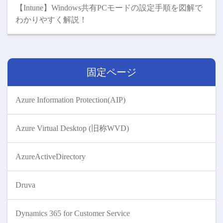
【Intune】Windows共有PCモードの設定手順を図解で
わかりやすく解説！
固定ページ
Azure Information Protection(AIP)
Azure Virtual Desktop (旧称WVD)
AzureActiveDirectory
Druva
Dynamics 365 for Customer Service