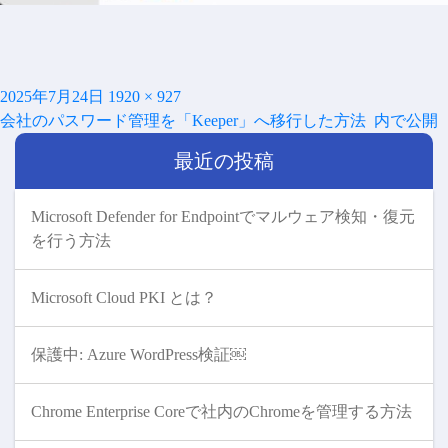
投
フ
2025年7月24日
1920 × 927
投
稿
ル
会社のパスワード管理を「Keeper」へ移行した方法
内で公開
稿
日:
サ
ナ
最近の投稿
イ
ビ
ズ
ゲ
ー
Microsoft Defender for Endpointでマルウェア検知・復元
シ
を行う方法
ョ
ン
Microsoft Cloud PKI とは？
保護中: Azure WordPress検証￼
Chrome Enterprise Coreで社内のChromeを管理する方法