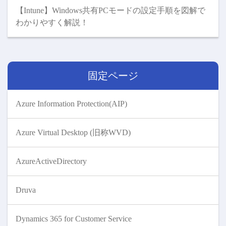
【Intune】Windows共有PCモードの設定手順を図解で
わかりやすく解説！
固定ページ
Azure Information Protection(AIP)
Azure Virtual Desktop (旧称WVD)
AzureActiveDirectory
Druva
Dynamics 365 for Customer Service