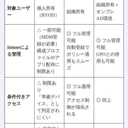
組織所有＋
対象ユーザ
個人所有
組織所有
オンプレ
ー
（BYOD）
AD環境
△ 一部可能
◎ フル管理
（MDM登
可能
◎ フル管理
録が必要）
Intuneによ
自動登録で
可能
構成プロフ
る管理
ポリシー適
GPOとの併
ァイルやア
用もスムー
用も可能
プリ配布に
ズ
制限あり
△ 制限あ
◎ フル適用
り
可能
条件付きア
「準拠デバ
アクセス制
◎ 同上
クセス
イス」とし
御が強化さ
て判定され
れる
にくい