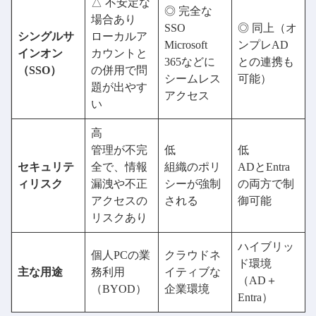
△ 不安定な
◎ 完全な
場合あり
SSO
◎ 同上（オ
シングルサ
ローカルア
Microsoft
ンプレAD
インオン
カウントと
365などに
との連携も
（SSO）
の併用で問
シームレス
可能）
題が出やす
アクセス
い
高
管理が不完
低
低
セキュリテ
全で、情報
組織のポリ
ADとEntra
ィリスク
漏洩や不正
シーが強制
の両方で制
アクセスの
される
御可能
リスクあり
ハイブリッ
個人PCの業
クラウドネ
ド環境
主な用途
務利用
イティブな
（AD＋
（BYOD）
企業環境
Entra）