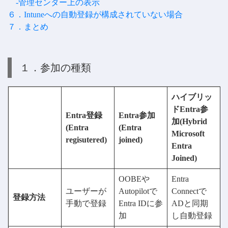
-管理センター上の表示
６．Intuneへの自動登録が構成されていない場合
７．まとめ
１．参加の種類
ハイブリッ
ドEntra参
Entra登録
Entra参加
加(Hybrid
(Entra
(Entra
Microsoft
regisutered)
joined)
Entra
Joined)
OOBEや
Entra
ユーザーが
Autopilotで
Connectで
登録方法
手動で登録
Entra IDに参
ADと同期
加
し自動登録