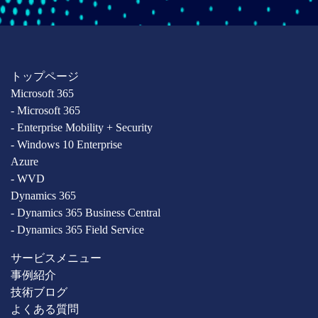
トップページ
Microsoft 365
- Microsoft 365
- Enterprise Mobility + Security
- Windows 10 Enterprise
Azure
- WVD
Dynamics 365
- Dynamics 365 Business Central
- Dynamics 365 Field Service
サービスメニュー
事例紹介
技術ブログ
よくある質問