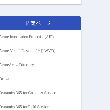
固定ページ
Azure Information Protection(AIP)
Azure Virtual Desktop (旧称WVD)
AzureActiveDirectory
Druva
Dynamics 365 for Customer Service
Dynamics 365 for Field Service