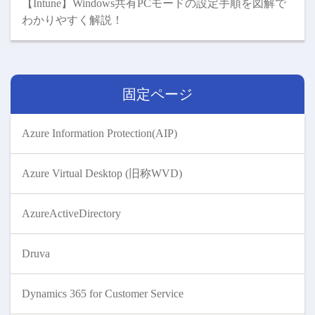
【Intune】Windows共有PCモードの設定手順を図解で
わかりやすく解説！
固定ページ
Azure Information Protection(AIP)
Azure Virtual Desktop (旧称WVD)
AzureActiveDirectory
Druva
Dynamics 365 for Customer Service