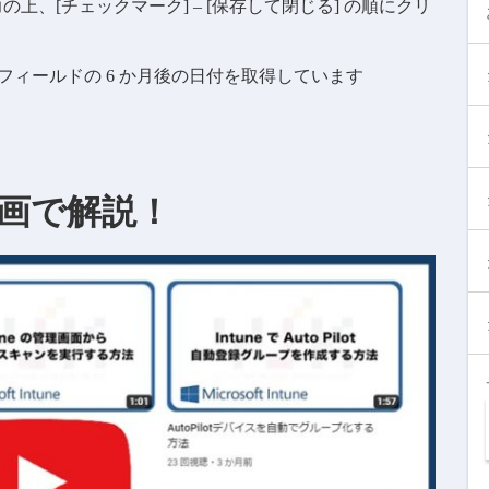
上、[チェックマーク] – [保存して閉じる] の順にクリ
[入社日] フィールドの 6 か月後の日付を取得しています
画で解説！