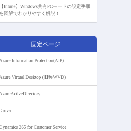
【Intune】Windows共有PCモードの設定手順
を図解でわかりやすく解説！
固定ページ
Azure Information Protection(AIP)
Azure Virtual Desktop (旧称WVD)
AzureActiveDirectory
Druva
Dynamics 365 for Customer Service