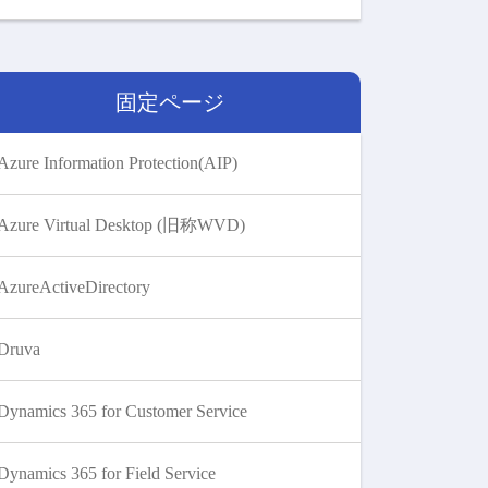
固定ページ
Azure Information Protection(AIP)
Azure Virtual Desktop (旧称WVD)
AzureActiveDirectory
Druva
Dynamics 365 for Customer Service
Dynamics 365 for Field Service