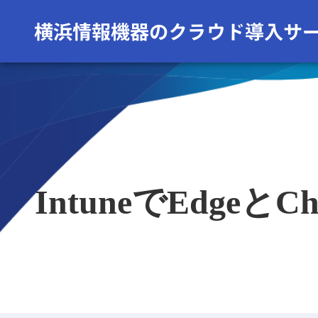
IntuneでEdg