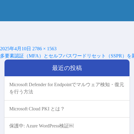
投
フ
2025年4月10日
2786 × 1563
投
稿
ル
多要素認証（MFA）とセルフパスワードリセット（SSPR）
稿
日:
サ
ナ
最近の投稿
イ
ビ
ズ
ゲ
ー
Microsoft Defender for Endpointでマルウェア検知・復元
シ
を行う方法
ョ
ン
Microsoft Cloud PKI とは？
保護中: Azure WordPress検証￼