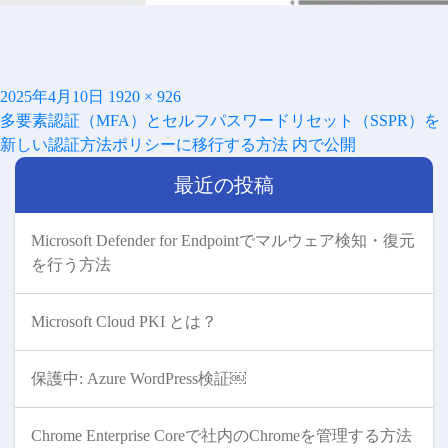
投
フ
2025年4月10日
1920 × 926
投
稿
ル
多要素認証（MFA）とセルフパスワードリセット（SSPR）を
稿
日:
サ
新しい認証方法ポリシーに移行する方法
内で公開
ナ
イ
ビ
最近の投稿
ズ
ゲ
ー
シ
Microsoft Defender for Endpointでマルウェア検知・復元
ョ
を行う方法
ン
Microsoft Cloud PKI とは？
保護中: Azure WordPress検証￼
Chrome Enterprise Coreで社内のChromeを管理する方法