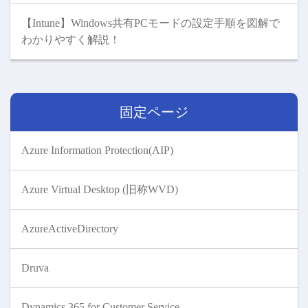
【Intune】Windows共有PCモードの設定手順を図解で
わかりやすく解説！
固定ページ
Azure Information Protection(AIP)
Azure Virtual Desktop (旧称WVD)
AzureActiveDirectory
Druva
Dynamics 365 for Customer Service