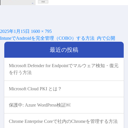
投
フ
2025年1月15日
1600 × 795
投
稿
ル
IntuneでAndroidを完全管理（COBO）する方法
内で公開
稿
日:
サ
ナ
最近の投稿
イ
ビ
ズ
ゲ
ー
Microsoft Defender for Endpointでマルウェア検知・復元
シ
を行う方法
ョ
ン
Microsoft Cloud PKI とは？
保護中: Azure WordPress検証￼
Chrome Enterprise Coreで社内のChromeを管理する方法