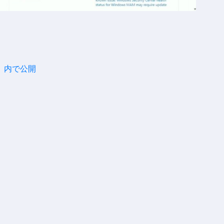
法
内で公開