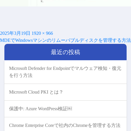
投
フ
2025年3月19日
1920 × 966
投
稿
ル
MDEでWindowsマシンのリムーバブルディスクを管理する方
稿
日:
サ
ナ
最近の投稿
イ
ビ
ズ
ゲ
ー
Microsoft Defender for Endpointでマルウェア検知・復元
シ
を行う方法
ョ
ン
Microsoft Cloud PKI とは？
保護中: Azure WordPress検証￼
Chrome Enterprise Coreで社内のChromeを管理する方法