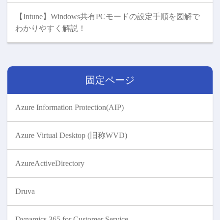
【Intune】Windows共有PCモードの設定手順を図解で
わかりやすく解説！
固定ページ
Azure Information Protection(AIP)
Azure Virtual Desktop (旧称WVD)
AzureActiveDirectory
Druva
Dynamics 365 for Customer Service