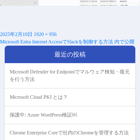
投
フ
2025年2月10日
1920 × 956
投
稿
ル
Microsoft Entra Internet AccessでSlackを制御する方法
内で公開
稿
日:
サ
ナ
最近の投稿
イ
ビ
ズ
ゲ
ー
Microsoft Defender for Endpointでマルウェア検知・復元
シ
を行う方法
ョ
ン
Microsoft Cloud PKI とは？
保護中: Azure WordPress検証￼
Chrome Enterprise Coreで社内のChromeを管理する方法