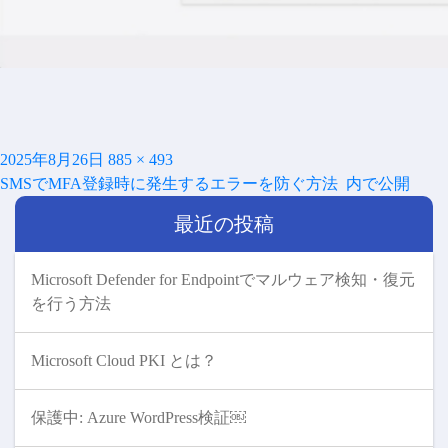
投
フ
2025年8月26日
885 × 493
投
稿
ル
SMSでMFA登録時に発生するエラーを防ぐ方法
内で公開
稿
日:
サ
ナ
最近の投稿
イ
ビ
ズ
ゲ
ー
Microsoft Defender for Endpointでマルウェア検知・復元
シ
を行う方法
ョ
ン
Microsoft Cloud PKI とは？
保護中: Azure WordPress検証￼