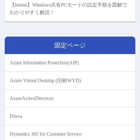
【Intune】Windows共有PCモードの設定手順を図解で
わかりやすく解説！
固定ページ
Azure Information Protection(AIP)
Azure Virtual Desktop (旧称WVD)
AzureActiveDirectory
Druva
Dynamics 365 for Customer Service