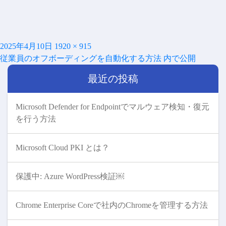
投
フ
2025年4月10日
1920 × 915
投
稿
ル
従業員のオフボーディングを自動化する方法
内で公開
稿
日:
サ
ナ
最近の投稿
イ
ビ
ズ
ゲ
ー
Microsoft Defender for Endpointでマルウェア検知・復元
シ
を行う方法
ョ
ン
Microsoft Cloud PKI とは？
保護中: Azure WordPress検証￼
Chrome Enterprise Coreで社内のChromeを管理する方法