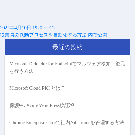
投
フ
2025年4月10日
1920 × 915
投
稿
ル
従業員の異動プロセスを自動化する方法
内で公開
稿
日:
サ
ナ
最近の投稿
イ
ビ
ズ
ゲ
ー
Microsoft Defender for Endpointでマルウェア検知・復元
シ
を行う方法
ョ
ン
Microsoft Cloud PKI とは？
保護中: Azure WordPress検証￼
Chrome Enterprise Coreで社内のChromeを管理する方法