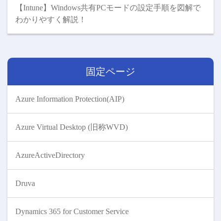
【Intune】Windows共有PCモードの設定手順を図解で
わかりやすく解説！
固定ページ
Azure Information Protection(AIP)
Azure Virtual Desktop (旧称WVD)
AzureActiveDirectory
Druva
Dynamics 365 for Customer Service