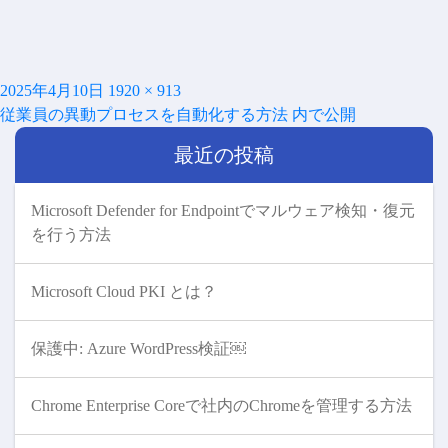
投
フ
2025年4月10日
1920 × 913
投
稿
ル
従業員の異動プロセスを自動化する方法
内で公開
稿
日:
サ
ナ
最近の投稿
イ
ビ
ズ
ゲ
ー
Microsoft Defender for Endpointでマルウェア検知・復元
シ
を行う方法
ョ
ン
Microsoft Cloud PKI とは？
保護中: Azure WordPress検証￼
Chrome Enterprise Coreで社内のChromeを管理する方法