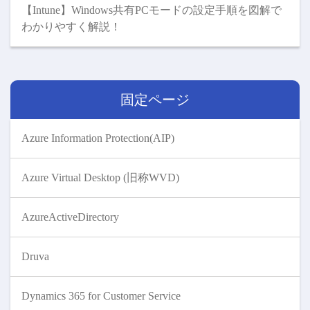
【Intune】Windows共有PCモードの設定手順を図解で
わかりやすく解説！
固定ページ
Azure Information Protection(AIP)
Azure Virtual Desktop (旧称WVD)
AzureActiveDirectory
Druva
Dynamics 365 for Customer Service