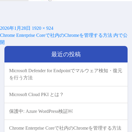
投
フ
2026年1月28日
1920 × 924
投
稿
ル
Chrome Enterprise Coreで社内のChromeを管理する方法
内で公
稿
日:
サ
開
ナ
イ
ビ
最近の投稿
ズ
ゲ
ー
シ
Microsoft Defender for Endpointでマルウェア検知・復元
ョ
を行う方法
ン
Microsoft Cloud PKI とは？
保護中: Azure WordPress検証￼
Chrome Enterprise Coreで社内のChromeを管理する方法