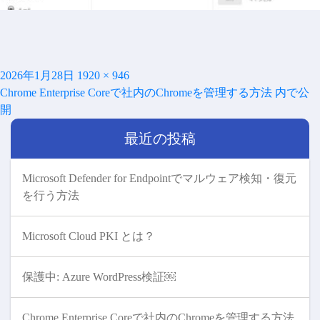
投
フ
2026年1月28日
1920 × 946
投
稿
ル
Chrome Enterprise Coreで社内のChromeを管理する方法
内で公
稿
日:
サ
開
ナ
イ
ビ
最近の投稿
ズ
ゲ
ー
シ
Microsoft Defender for Endpointでマルウェア検知・復元
ョ
を行う方法
ン
Microsoft Cloud PKI とは？
保護中: Azure WordPress検証￼
Chrome Enterprise Coreで社内のChromeを管理する方法