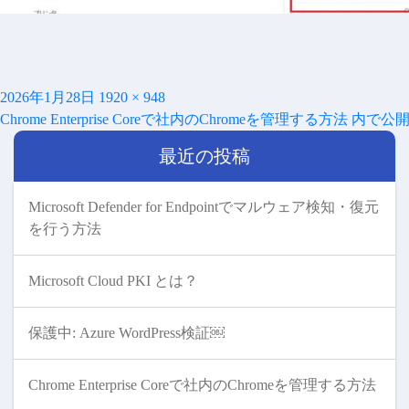
投
フ
2026年1月28日
1920 × 948
投
稿
ル
Chrome Enterprise Coreで社内のChromeを管理する方法
内で公
稿
日:
サ
ナ
最近の投稿
イ
ビ
ズ
ゲ
ー
Microsoft Defender for Endpointでマルウェア検知・復元
シ
を行う方法
ョ
ン
Microsoft Cloud PKI とは？
保護中: Azure WordPress検証￼
Chrome Enterprise Coreで社内のChromeを管理する方法