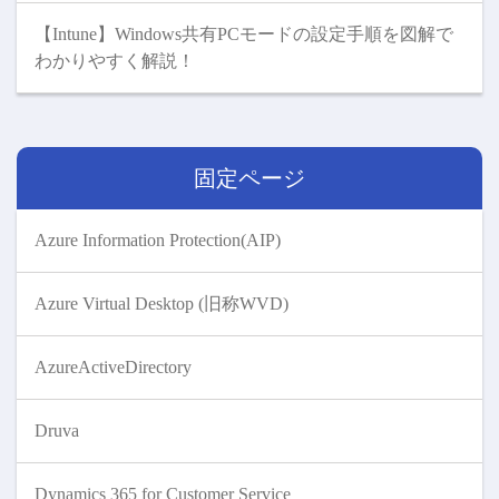
【Intune】Windows共有PCモードの設定手順を図解で
わかりやすく解説！
固定ページ
Azure Information Protection(AIP)
Azure Virtual Desktop (旧称WVD)
AzureActiveDirectory
Druva
Dynamics 365 for Customer Service