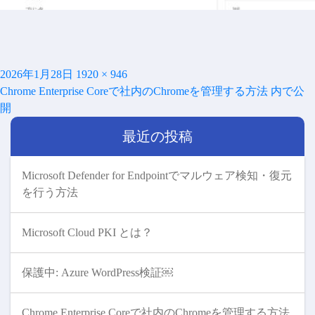
投
フ
2026年1月28日
1920 × 946
投
稿
ル
Chrome Enterprise Coreで社内のChromeを管理する方法
内で公
稿
日:
サ
開
ナ
イ
ビ
最近の投稿
ズ
ゲ
ー
シ
Microsoft Defender for Endpointでマルウェア検知・復元
ョ
を行う方法
ン
Microsoft Cloud PKI とは？
保護中: Azure WordPress検証￼
Chrome Enterprise Coreで社内のChromeを管理する方法