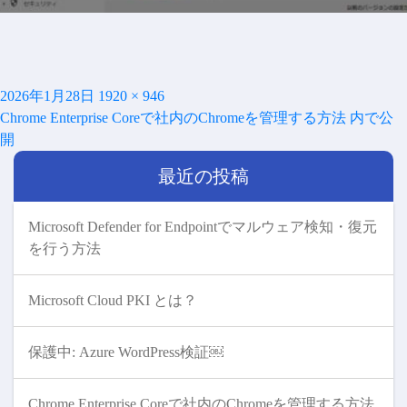
投
フ
2026年1月28日
1920 × 946
投
稿
ル
Chrome Enterprise Coreで社内のChromeを管理する方法
内で公
稿
日:
サ
開
ナ
イ
ビ
最近の投稿
ズ
ゲ
ー
シ
Microsoft Defender for Endpointでマルウェア検知・復元
ョ
を行う方法
ン
Microsoft Cloud PKI とは？
保護中: Azure WordPress検証￼
Chrome Enterprise Coreで社内のChromeを管理する方法