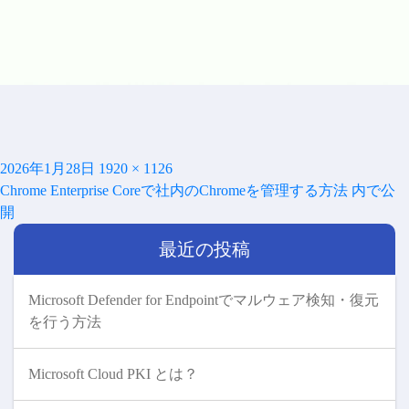
投
フ
2026年1月28日
1920 × 1126
投
稿
ル
Chrome Enterprise Coreで社内のChromeを管理する方法
内で公
稿
日:
サ
開
ナ
イ
ビ
最近の投稿
ズ
ゲ
ー
シ
Microsoft Defender for Endpointでマルウェア検知・復元
ョ
を行う方法
ン
Microsoft Cloud PKI とは？