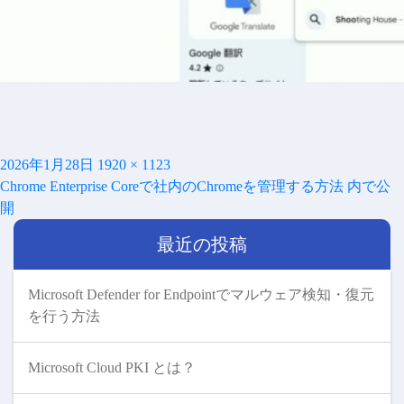
投
フ
2026年1月28日
1920 × 1123
投
稿
ル
Chrome Enterprise Coreで社内のChromeを管理する方法
内で公
稿
日:
サ
開
ナ
イ
ビ
最近の投稿
ズ
ゲ
ー
シ
Microsoft Defender for Endpointでマルウェア検知・復元
ョ
を行う方法
ン
Microsoft Cloud PKI とは？