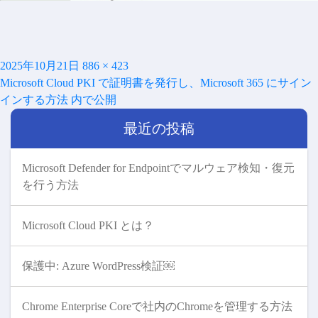
投
フ
2025年10月21日
886 × 423
投
稿
ル
Microsoft Cloud PKI で証明書を発行し、Microsoft 365 にサイン
稿
日:
サ
インする方法
内で公開
ナ
イ
ビ
最近の投稿
ズ
ゲ
ー
シ
Microsoft Defender for Endpointでマルウェア検知・復元
ョ
を行う方法
ン
Microsoft Cloud PKI とは？
保護中: Azure WordPress検証￼
Chrome Enterprise Coreで社内のChromeを管理する方法