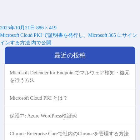
投
フ
2025年10月21日
886 × 419
投
稿
ル
Microsoft Cloud PKI で証明書を発行し、Microsoft 365 にサイン
稿
日:
サ
インする方法
内で公開
ナ
イ
ビ
最近の投稿
ズ
ゲ
ー
シ
Microsoft Defender for Endpointでマルウェア検知・復元
ョ
を行う方法
ン
Microsoft Cloud PKI とは？
保護中: Azure WordPress検証￼
Chrome Enterprise Coreで社内のChromeを管理する方法