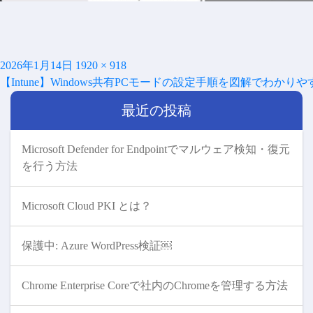
投
フ
2026年1月14日
1920 × 918
投
稿
ル
【Intune】Windows共有PCモードの設定手順を図解でわかり
稿
日:
サ
ナ
最近の投稿
イ
ビ
ズ
ゲ
ー
Microsoft Defender for Endpointでマルウェア検知・復元
シ
を行う方法
ョ
ン
Microsoft Cloud PKI とは？
保護中: Azure WordPress検証￼
Chrome Enterprise Coreで社内のChromeを管理する方法