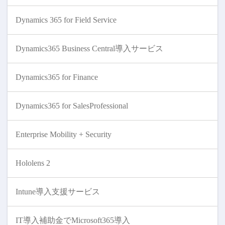
Dynamics 365 for Field Service
Dynamics365 Business Central導入サービス
Dynamics365 for Finance
Dynamics365 for SalesProfessional
Enterprise Mobility + Security
Hololens 2
Intune導入支援サービス
IT導入補助金でMicrosoft365導入