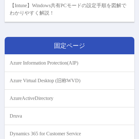
【Intune】Windows共有PCモードの設定手順を図解で
わかりやすく解説！
固定ページ
Azure Information Protection(AIP)
Azure Virtual Desktop (旧称WVD)
AzureActiveDirectory
Druva
Dynamics 365 for Customer Service