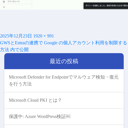
投
フ
2025年12月23日
1920 × 991
投
稿
ル
GWSとEntraの連携で Google の個人アカウント利用を制限する
稿
日:
サ
方法
内で公開
ナ
イ
ビ
最近の投稿
ズ
ゲ
ー
シ
Microsoft Defender for Endpointでマルウェア検知・復元
ョ
を行う方法
ン
Microsoft Cloud PKI とは？
保護中: Azure WordPress検証￼