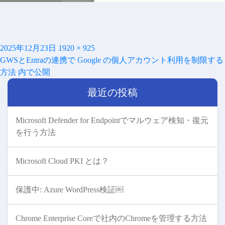
投
フ
2025年12月23日
1920 × 925
投
稿
ル
GWSとEntraの連携で Google の個人アカウント利用を制限する
稿
日:
サ
方法
内で公開
ナ
イ
ビ
最近の投稿
ズ
ゲ
ー
シ
Microsoft Defender for Endpointでマルウェア検知・復元
ョ
を行う方法
ン
Microsoft Cloud PKI とは？
保護中: Azure WordPress検証￼
Chrome Enterprise Coreで社内のChromeを管理する方法