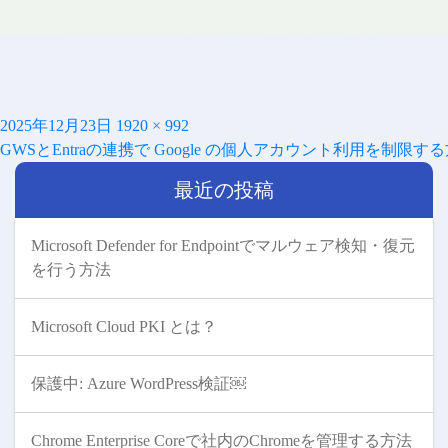
投
フ
2025年12月23日
1920 × 992
投
稿
ル
GWSとEntraの連携で Google の個人アカウント利用を制限す
稿
日:
サ
ナ
最近の投稿
イ
ビ
ズ
ゲ
ー
Microsoft Defender for Endpointでマルウェア検知・復元
シ
を行う方法
ョ
ン
Microsoft Cloud PKI とは？
保護中: Azure WordPress検証￼
Chrome Enterprise Coreで社内のChromeを管理する方法