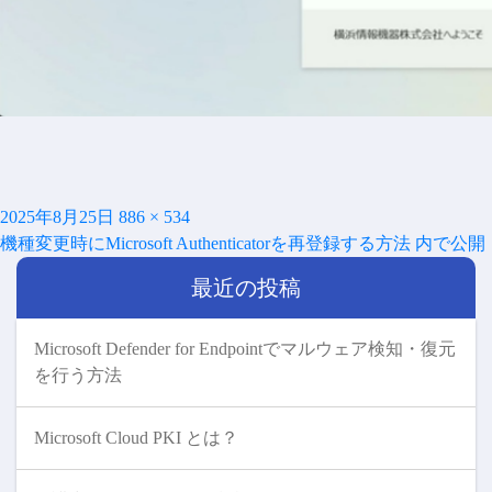
投
フ
2025年8月25日
886 × 534
投
稿
ル
機種変更時にMicrosoft Authenticatorを再登録する方法
内で公開
稿
日:
サ
ナ
最近の投稿
イ
ビ
ズ
ゲ
ー
Microsoft Defender for Endpointでマルウェア検知・復元
シ
を行う方法
ョ
ン
Microsoft Cloud PKI とは？