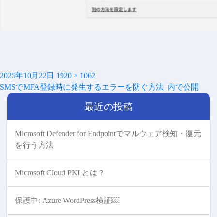
投
フ
2025年10月22日
1920 × 1062
投
稿
ル
SMSでMFA登録時に発生するエラーを防ぐ方法
内で公開
稿
日:
サ
ナ
最近の投稿
イ
ビ
ズ
ゲ
ー
Microsoft Defender for Endpointでマルウェア検知・復元
シ
を行う方法
ョ
ン
Microsoft Cloud PKI とは？
保護中: Azure WordPress検証￼