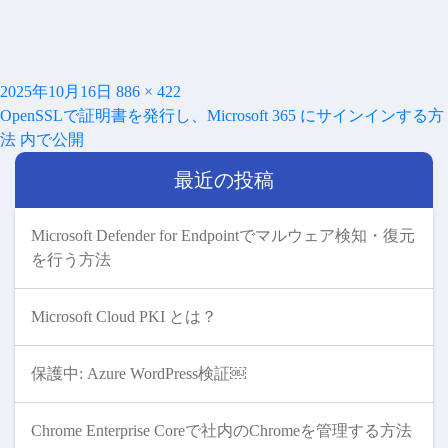
投
フ
2025年10月16日
886 × 422
投
稿
ル
OpenSSLで証明書を発行し、Microsoft 365 にサインインする方
稿
日:
サ
法
内で公開
ナ
イ
ビ
最近の投稿
ズ
ゲ
ー
シ
Microsoft Defender for Endpointでマルウェア検知・復元
ョ
を行う方法
ン
Microsoft Cloud PKI とは？
保護中: Azure WordPress検証￼
Chrome Enterprise Coreで社内のChromeを管理する方法