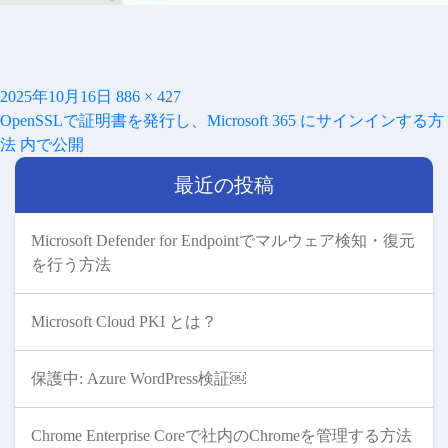
投
フ
2025年10月16日
886 × 427
投
稿
ル
OpenSSLで証明書を発行し、Microsoft 365 にサインインする方
稿
日:
サ
法
内で公開
ナ
イ
ビ
最近の投稿
ズ
ゲ
ー
シ
Microsoft Defender for Endpointでマルウェア検知・復元
ョ
を行う方法
ン
Microsoft Cloud PKI とは？
保護中: Azure WordPress検証￼
Chrome Enterprise Coreで社内のChromeを管理する方法