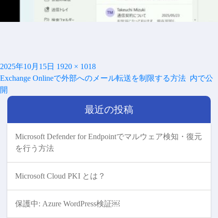
投
フ
2025年10月15日
1920 × 1018
投
稿
ル
Exchange Onlineで外部へのメール転送を制限する方法
内で公
稿
日:
サ
開
ナ
イ
ビ
最近の投稿
ズ
ゲ
ー
シ
Microsoft Defender for Endpointでマルウェア検知・復元
ョ
を行う方法
ン
Microsoft Cloud PKI とは？
保護中: Azure WordPress検証￼