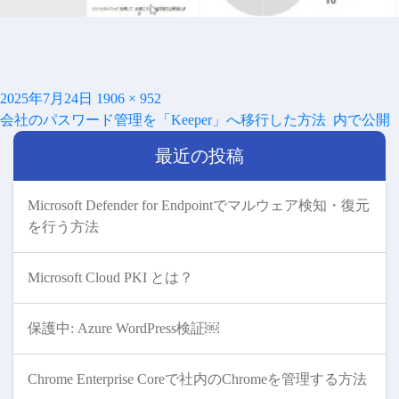
投
フ
2025年7月24日
1906 × 952
投
稿
ル
会社のパスワード管理を「Keeper」へ移行した方法
内で公開
稿
日:
サ
ナ
最近の投稿
イ
ビ
ズ
ゲ
ー
Microsoft Defender for Endpointでマルウェア検知・復元
シ
を行う方法
ョ
ン
Microsoft Cloud PKI とは？
保護中: Azure WordPress検証￼
Chrome Enterprise Coreで社内のChromeを管理する方法