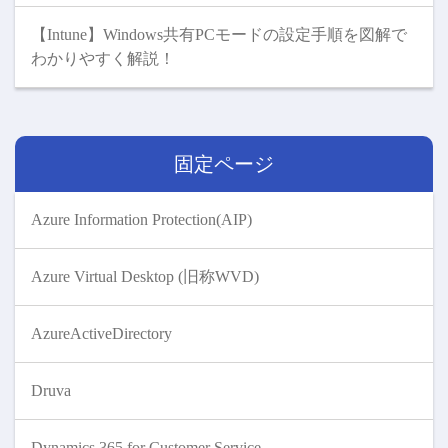
【Intune】Windows共有PCモードの設定手順を図解で
わかりやすく解説！
固定ページ
Azure Information Protection(AIP)
Azure Virtual Desktop (旧称WVD)
AzureActiveDirectory
Druva
Dynamics 365 for Customer Service