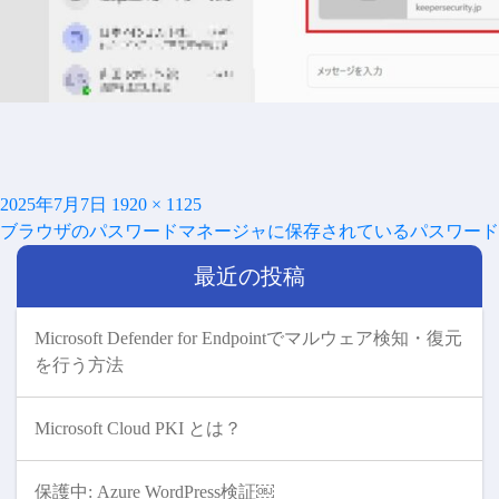
投
フ
2025年7月7日
1920 × 1125
投
稿
ル
ブラウザのパスワードマネージャに保存されているパスワードを
稿
日:
サ
ナ
最近の投稿
イ
ビ
ズ
ゲ
ー
Microsoft Defender for Endpointでマルウェア検知・復元
シ
を行う方法
ョ
ン
Microsoft Cloud PKI とは？
保護中: Azure WordPress検証￼