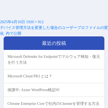
投
フ
2025年4月16日
1920 × 912
投
稿
ル
デバイス管理方法を変更した場合のユーザープロファイルの変
稿
日:
サ
化
内で公開
ナ
イ
ビ
最近の投稿
ズ
ゲ
ー
シ
Microsoft Defender for Endpointでマルウェア検知・復元
ョ
を行う方法
ン
Microsoft Cloud PKI とは？
保護中: Azure WordPress検証￼
Chrome Enterprise Coreで社内のChromeを管理する方法