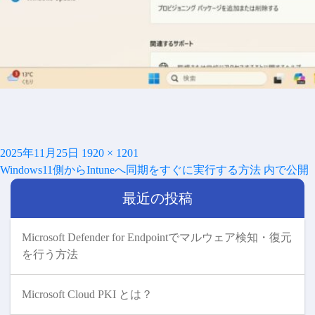
投
フ
2025年11月25日
1920 × 1201
投
稿
ル
Windows11側からIntuneへ同期をすぐに実行する方法
内で公開
稿
日:
サ
ナ
最近の投稿
イ
ビ
ズ
ゲ
ー
Microsoft Defender for Endpointでマルウェア検知・復元
シ
を行う方法
ョ
ン
Microsoft Cloud PKI とは？