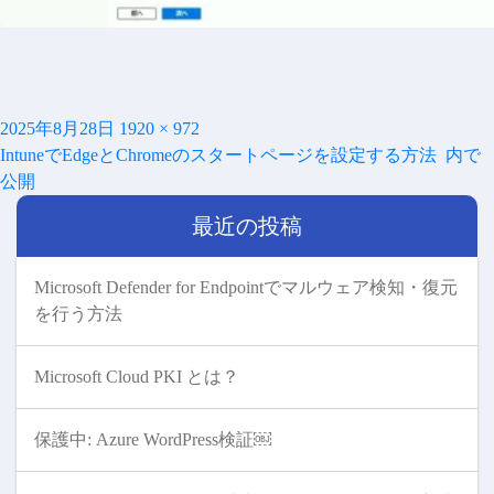
投
フ
2025年8月28日
1920 × 972
投
稿
ル
IntuneでEdgeとChromeのスタートページを設定する方法
内で
稿
日:
サ
公開
ナ
イ
ビ
最近の投稿
ズ
ゲ
ー
シ
Microsoft Defender for Endpointでマルウェア検知・復元
ョ
を行う方法
ン
Microsoft Cloud PKI とは？
保護中: Azure WordPress検証￼